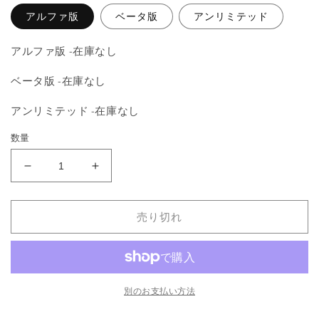
を
開
アルファ版
ベータ版
アンリミテッド
く
アルファ版 -在庫なし
ベータ版 -在庫なし
アンリミテッド -在庫なし
数量
《Wheel
《Wheel
of
of
Fortune》
Fortune》
売り切れ
[LEA]
[LEA]
赤
赤
R
R
の
の
数
数
別のお支払い方法
量
量