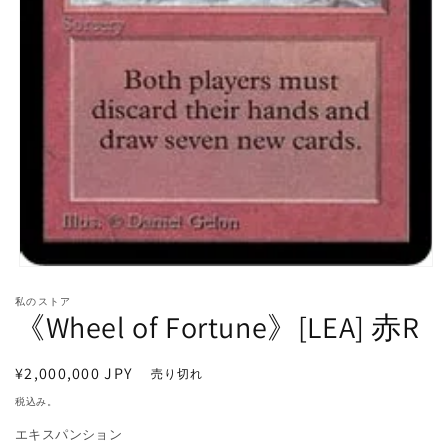
モ
ー
私のストア
ダ
《Wheel of Fortune》[LEA] 赤R
ル
で
メ
通
¥2,000,000 JPY
売り切れ
デ
常
ィ
税込み。
価
ア
エキスパンション
(1)
格