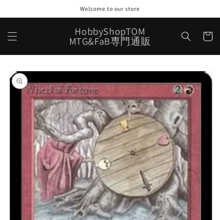
コンテ
Welcome to our store
ンツに
進む
カ
HobbyShopTOM
ー
MTG&FaB専門通販
ト
商品情
報にス
キップ