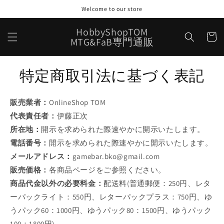
コンテ
Welcome to our store
ンツに
進む
カ
HobbyShopTOM
ー
MTG&FaB専門通販
ト
特定商取引法に基づく表記
販売業者：
OnlineShop TOM
代表責任者：
伊藤正次
所在地：
開示を求められた際速やかに開示いたします。
電話番号：
開示を求められた際速やかに開示いたします。
メールアドレス：
gamebar.bko@gmail.com
販売価格：
各商品ページをご参照ください。
商品代金以外の必要料金：
配送料(普通郵便：250円、
レタ
ーパックライト：550円、レターパックプラス：750円、ゆ
うパック60：1000円、ゆうパック80：1500円、ゆうパック
100：1800円
)