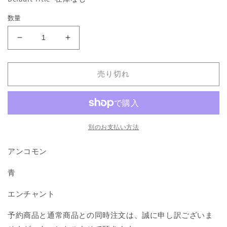
格
を
開
数量
く
《Spectral
《Spectral
Cloak》
Cloak》
[LEG]
[LEG]
売り切れ
青
青
U
U
の
の
数
数
量
量
別のお支払い方法
を
を
減
増
アンコモン
ら
や
青
す
す
エンチャント
予約商品と通常商品との同時注文は、誠に申し訳ございま