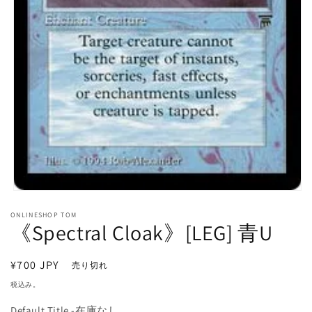
モ
ー
ONLINESHOP TOM
ダ
《Spectral Cloak》[LEG] 青U
ル
で
メ
通
¥700 JPY
売り切れ
デ
常
ィ
税込み。
価
ア
(1)
Default Title -在庫なし