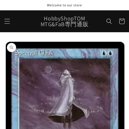
コンテ
Welcome to our store
ンツに
進む
カ
HobbyShopTOM
ー
MTG&FaB専門通販
ト
商品情
報にス
キップ