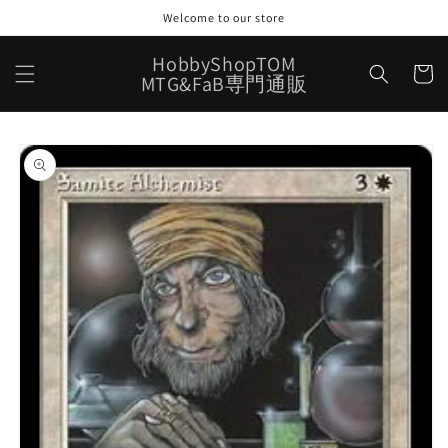
コンテ
Welcome to our store
ンツに
進む
カ
HobbyShopTOM
ー
MTG&FaB専門通販
ト
商品情
報にス
キップ