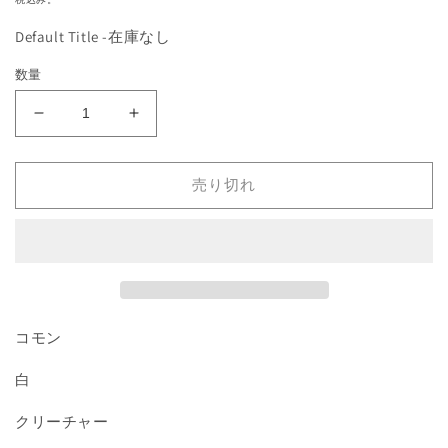
を
価
開
Default Title -在庫なし
格
く
数量
《Samite
《Samite
Alchemist》
Alchemist》
(Green
(Green
売り切れ
Beaker)
Beaker)
[HML]
[HML]
白
白
C
C
の
の
数
数
量
量
コモン
を
を
減
増
白
ら
や
クリーチャー
す
す