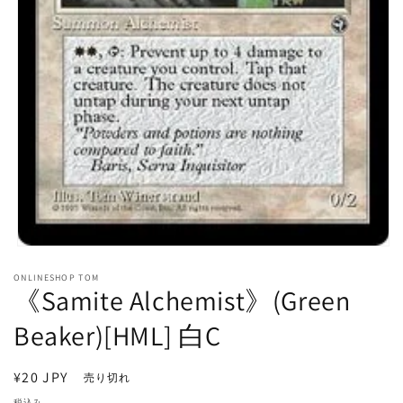
モ
ー
ONLINESHOP TOM
ダ
《Samite Alchemist》(Green
ル
で
Beaker)[HML] 白C
メ
デ
ィ
通
¥20 JPY
売り切れ
ア
常
(1)
税込み。