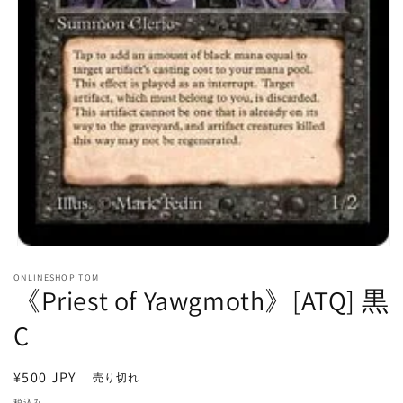
モ
ー
ONLINESHOP TOM
ダ
《Priest of Yawgmoth》[ATQ] 黒
ル
で
C
メ
デ
ィ
通
¥500 JPY
売り切れ
ア
常
(1)
税込み。