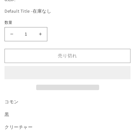
を
価
開
Default Title -在庫なし
格
く
数量
《Priest
《Priest
of
of
Yawgmoth》
Yawgmoth》
売り切れ
[ATQ]
[ATQ]
黒
黒
C
C
の
の
数
数
量
量
を
を
コモン
減
増
ら
や
黒
す
す
クリーチャー