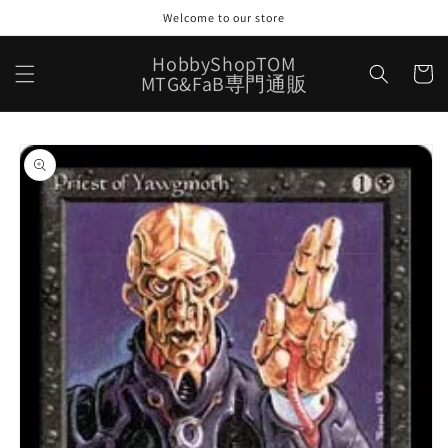
コンテ
Welcome to our store
ンツに
進む
カ
HobbyShopTOM
ー
MTG&FaB専門通販
ト
商品情
報にス
キップ