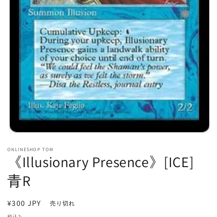
モ
ー
ONLINESHOP TOM
ダ
《Illusionary Presence》[ICE]
ル
で
青R
メ
デ
ィ
通
¥300 JPY
売り切れ
ア
常
(1)
税込み。