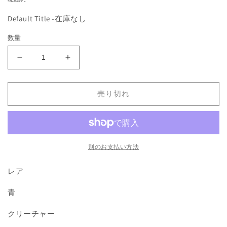
を
価
開
Default Title -在庫なし
格
く
数量
《Illusionary
《Illusionary
Presence》
Presence》
[ICE]
[ICE]
売り切れ
青
青
R
R
の
の
数
数
量
量
別のお支払い方法
を
を
減
増
レア
ら
や
青
す
す
クリーチャー