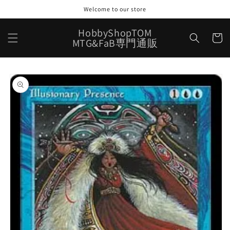
コンテ
Welcome to our store
ンツに
進む
カ
HobbyShopTOM
ー
MTG&FaB専門通販
ト
商品情
報にス
キップ