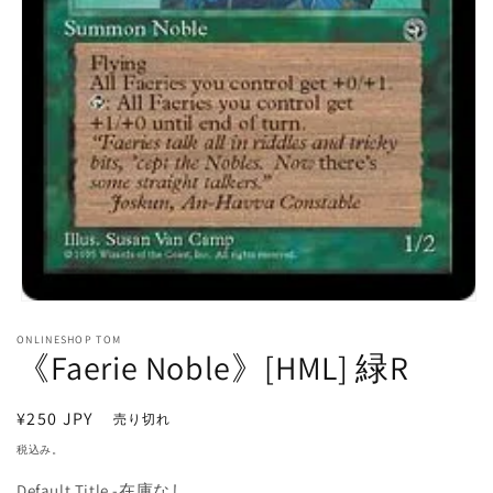
モ
ー
ONLINESHOP TOM
ダ
《Faerie Noble》[HML] 緑R
ル
で
メ
通
¥250 JPY
売り切れ
デ
常
ィ
税込み。
価
ア
(1)
Default Title -在庫なし