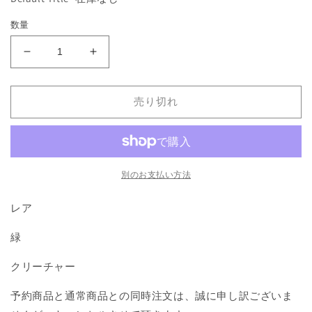
格
を
開
数量
く
《Faerie
《Faerie
Noble》
Noble》
[HML]
[HML]
売り切れ
緑
緑
R
R
の
の
数
数
量
量
別のお支払い方法
を
を
減
増
レア
ら
や
緑
す
す
クリーチャー
予約商品と通常商品との同時注文は、誠に申し訳ございま