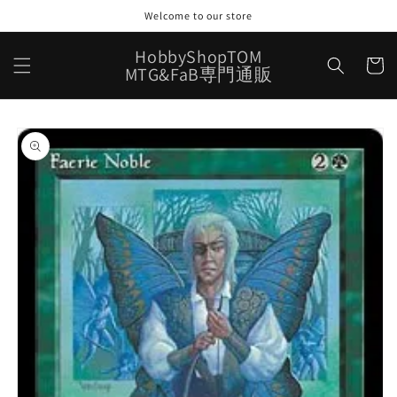
コンテ
Welcome to our store
ンツに
進む
カ
HobbyShopTOM
ー
MTG&FaB専門通販
ト
商品情
報にス
キップ