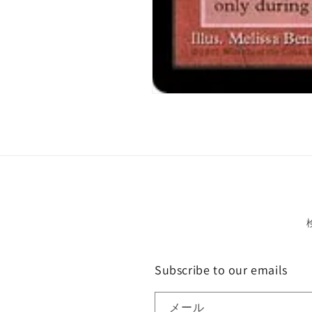
モ
ー
ダ
ル
で
メ
デ
ィ
ア
(1)
を
開
く
Subscribe to our emails
メール