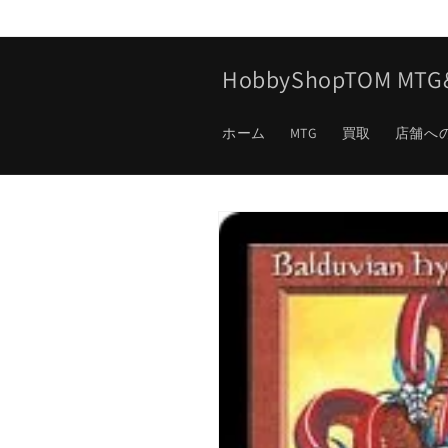
コンテ
ンツに
進む
HobbyShopTOM M
ホーム
MTG
買取
店舗へ
商品情
報にス
キップ