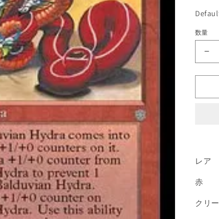
価
Defau
格
数量
《B
Hy
[IC
赤
R
の
数
量
を
減
レア
ら
赤
す
クリ