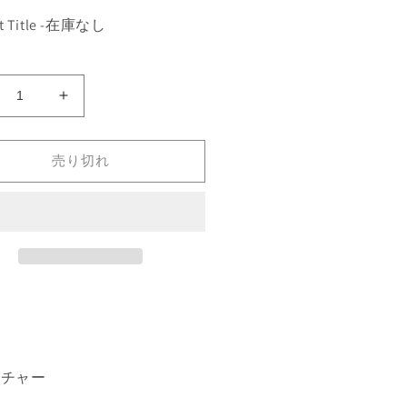
lt Title -在庫なし
alduvian
《Balduvian
dra》
Hydra》
E]
[ICE]
売り切れ
赤
R
の
数
量
を
増
や
す
ーチャー