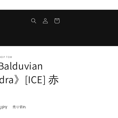
ロ
カ
グ
ー
イ
ト
ン
HOP TOM
alduvian
dra》[ICE] 赤
JPY
売り切れ
。