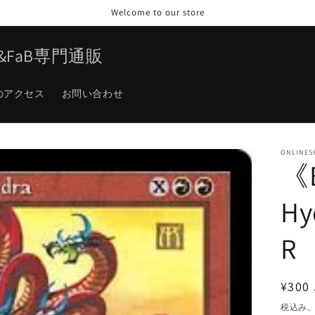
Welcome to our store
TG&FaB専門通販
のアクセス
お問い合わせ
ONLINES
《B
Hy
R
通
¥300 
常
税込み