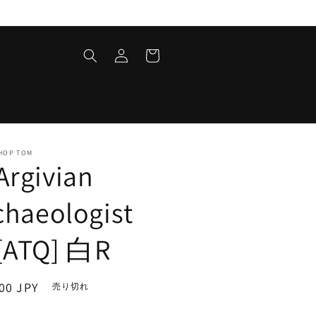
ロ
カ
グ
ー
イ
ト
ン
HOP TOM
rgivian
chaeologist
ATQ] 白R
00 JPY
売り切れ
。