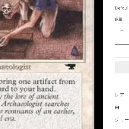
価
Defau
格
数量
《A
Ar
[A
白
R
の
数
量
を
減
レア
ら
白
す
クリ