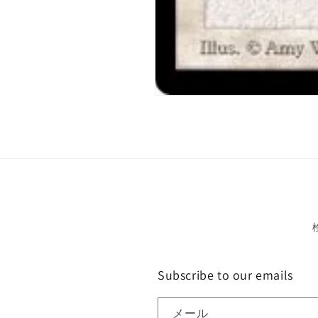
モ
ー
ダ
ル
で
メ
デ
ィ
ア
(1)
を
開
く
Subscribe to our emails
メール