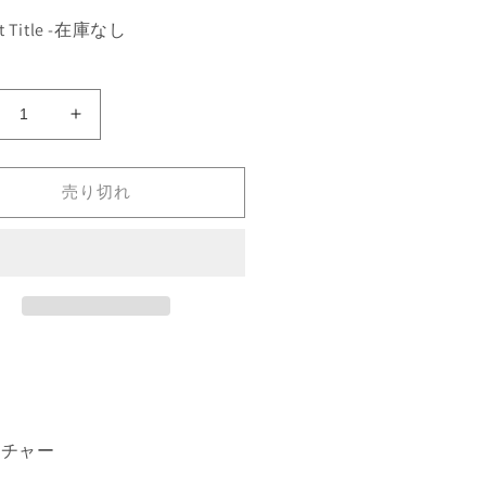
lt Title -在庫なし
rgivian
《Argivian
chaeologist》
Archaeologist》
TQ]
[ATQ]
売り切れ
白
R
の
数
量
を
増
や
す
ーチャー