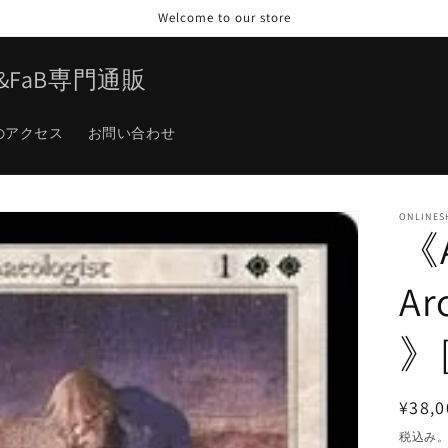
Welcome to our store
TG&FaB専門通販
のアクセス
お問い合わせ
ONLINES
《A
Ar
》[
通
¥38,0
常
税込み