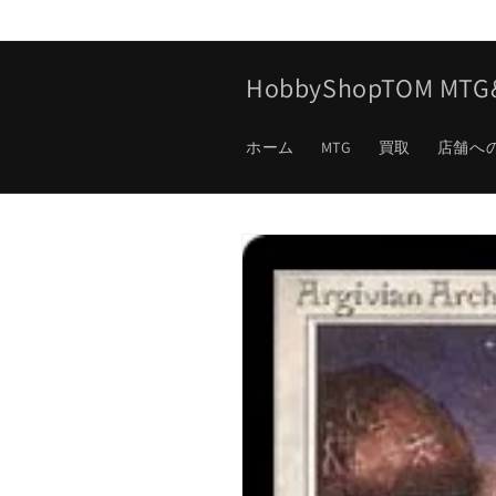
コンテ
ンツに
進む
HobbyShopTOM M
ホーム
MTG
買取
店舗へ
商品情
報にス
キップ