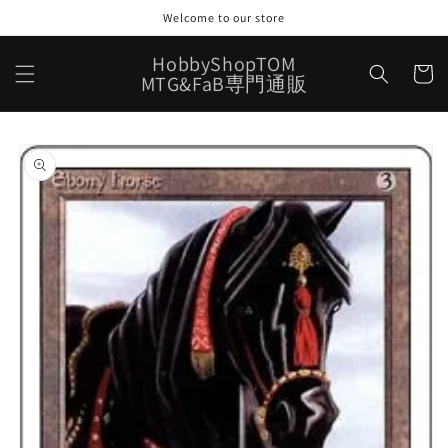
コンテ
Welcome to our store
ンツに
進む
カ
HobbyShopTOM
ー
MTG&FaB専門通販
ト
商品情
報にス
キップ