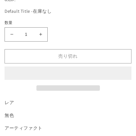
を
価
開
Default Title -在庫なし
格
く
数量
《黒
《黒
檀
檀
の
の
売り切れ
馬/Ebony
馬/Ebony
Horse》
Horse》
[3ED]
[3ED]
茶
茶
R
R
の
の
数
数
レア
量
量
無色
を
を
減
増
アーティファクト
ら
や