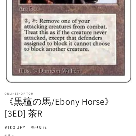
モ
ー
ONLINESHOP TOM
ダ
《黒檀の馬/Ebony Horse》
ル
で
[3ED] 茶R
メ
デ
ィ
通
¥100 JPY
売り切れ
ア
常
(1)
税込み。