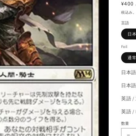
通
¥400 
常
税込み
価
言語
格
日
Foil
通
日本語
日本語 
英語 /
英語 /
数量