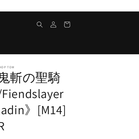
ロ
カ
グ
ー
イ
ト
ン
HOP TOM
鬼斬の聖騎
Fiendslayer
ladin》[M14]
R