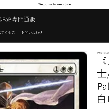
Welcome to our store
TG&FaB専門通販
のアクセス
お問い合わせ
ONLINES
《
士/
Pa
白