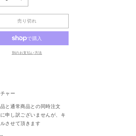
鬼
《鬼
斬
の
売り切れ
聖
騎
iendslayer
士/Fiendslayer
ladin》
Paladin》
4]
[M14]
別のお支払い方法
白
R
の
数
量
ーチャー
を
増
商品と通常商品との同時注文
や
誠に申し訳ございませんが、キ
す
セルさせて頂きます
re