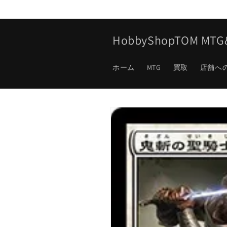
コンテ
ンツに
進む
HobbyShopTOM M
ホーム
MTG
買取
店舗へ
商品情
報にス
キップ