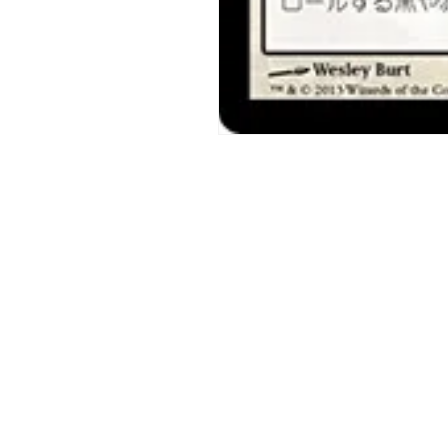
モ
ー
ダ
ル
で
メ
デ
ィ
ア
(1)
を
開
く