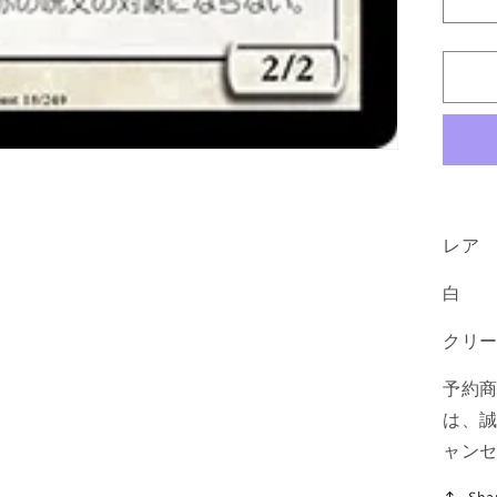
《
斬
の
聖
騎
士/F
Pa
[M1
白
R
レア
の
白
数
量
クリ
を
減
予約
ら
は、
す
ャン
Sha