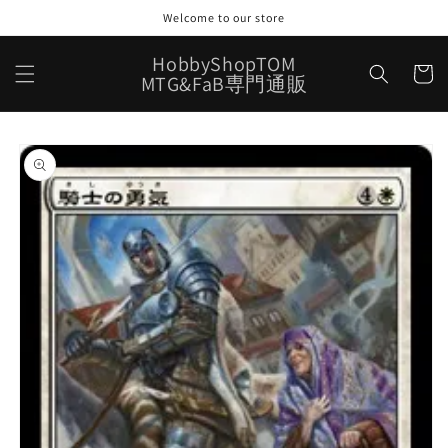
コンテ
Welcome to our store
ンツに
進む
カ
HobbyShopTOM
ー
MTG&FaB専門通販
ト
商品情
報にス
キップ