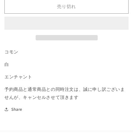
の
の
売り切れ
勇
勇
気/Knightly
気/Knightly
Valor》
Valor》
[RTR]
[RTR]
白
白
C
C
の
の
コモン
数
数
白
量
量
を
を
エンチャント
減
増
ら
や
予約商品と通常商品との同時注文は、誠に申し訳ございま
す
す
せんが、キャンセルさせて頂きます
Share