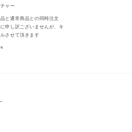
量
ーチャー
を
増
商品と通常商品との同時注文
や
誠に申し訳ございませんが、キ
す
セルさせて頂きます
re
ー