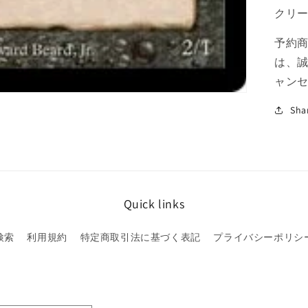
量
クリ
を
減
予約
ら
は、
す
ャン
Sha
Quick links
検索
利用規約
特定商取引法に基づく表記
プライバシーポリシ