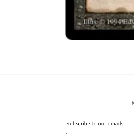
モ
ー
ダ
ル
で
メ
デ
ィ
ア
(1)
を
開
く
Subscribe to our emails