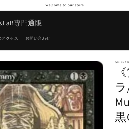
Welcome to our store
TG&FaB専門通販
のアクセス
お問い合わせ
ONLINES
《
ラ/
M
黒