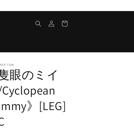
ロ
カ
グ
ー
イ
ト
ン
HOP TOM
隻眼のミイ
Cyclopean
ummy》[LEG]
C