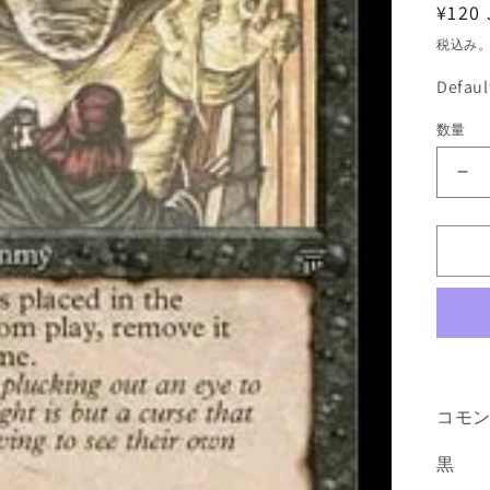
通
¥120 
常
税込み
価
Defau
格
数量
《
眼
の
ミ
イ
ラ/
M
[L
黒
C
コモ
の
黒
数