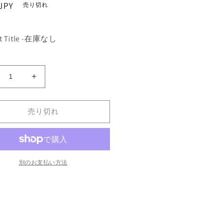
JPY
売り切れ
。
lt Title -在庫なし
隻
《隻
眼
の
売り切れ
ミ
イ
Cyclopean
ラ/Cyclopean
ummy》
Mummy》
EG]
[LEG]
別のお支払い方法
黒
C
ン
の
数