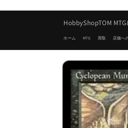
コンテ
ンツに
進む
HobbyShopTOM M
ホーム
MTG
買取
店舗へ
商品情
報にス
キップ