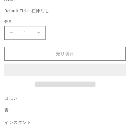
を
価
開
Default Title -在庫なし
格
く
数量
《記
《記
憶
憶
の
の
売り切れ
欠
欠
落/Memory
落/Memory
Lapse》
Lapse》
(Runes)
(Runes)
[HML]
[HML]
青
青
C
C
コモン
の
の
数
数
青
量
量
インスタント
を
を