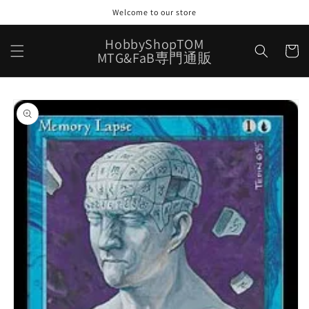
コンテ
Welcome to our store
ンツに
進む
カ
HobbyShopTOM
ー
MTG&FaB専門通販
ト
商品情
報にス
キップ