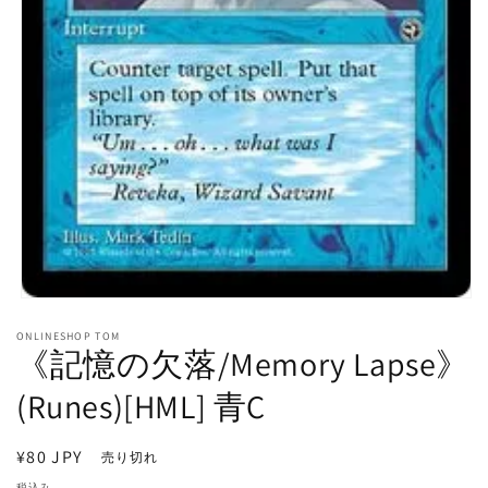
モ
ー
ONLINESHOP TOM
ダ
《記憶の欠落/Memory Lapse》
ル
で
(Runes)[HML] 青C
メ
デ
ィ
通
¥80 JPY
売り切れ
ア
常
(1)
税込み。