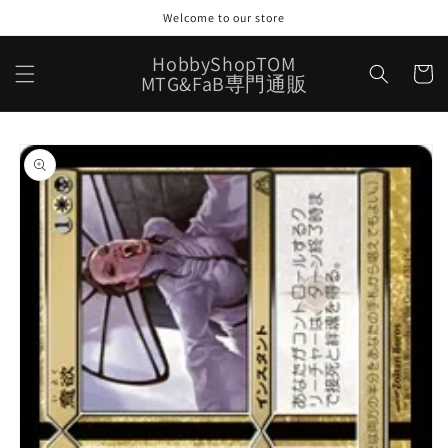
コンテ
Welcome to our store
ンツに
進む
カ
HobbyShopTOM
ー
MTG&FaB専門通販
ト
商品情
報にス
キップ