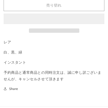
+意
+意
売り切れ
欲/Ready+Willing》
欲/Ready+Willing》
[DGM]
[DGM]
分
分
R
R
の
の
数
数
量
量
レア
を
を
白、黒、緑
減
増
ら
や
インスタント
す
す
予約商品と通常商品との同時注文は、誠に申し訳ございま
せんが、キャンセルさせて頂きます
Share