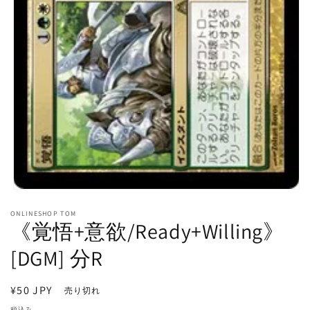
モ
ー
ONLINESHOP TOM
ダ
《覚悟+意欲/Ready+Willing》
ル
で
[DGM] 分R
メ
デ
ィ
通
¥50 JPY
売り切れ
ア
常
(1)
税込み。