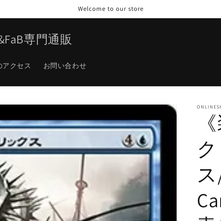
Welcome to our store
TG&FaB専門通販
のアクセス
お問い合わせ
ONLINES
《
ク
ス/
Ca