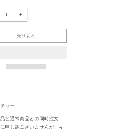
装
《装
甲
の
売り切れ
カ
ン
ク
リ
ッ
ク
ン
Armored
ス/Armored
ncrix》
Cancrix》
4]
[M14]
青
ーチャー
C
の
商品と通常商品との同時注文
数
誠に申し訳ございませんが、キ
量