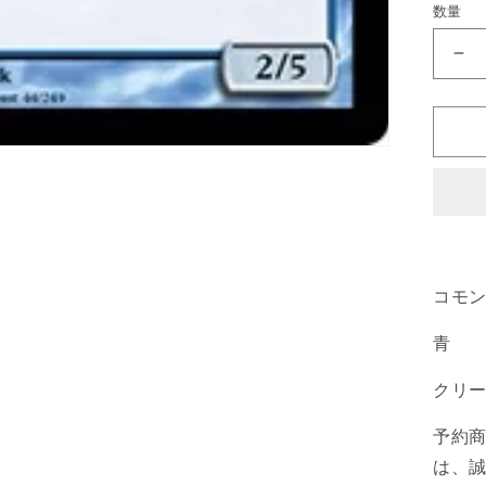
数量
《
甲
の
カ
ン
ク
リ
ッ
ク
コモ
ス/
Ca
青
[M1
青
クリ
C
の
予約
数
は、
量