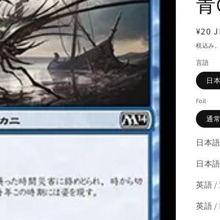
青
通
¥20 J
常
税込み
価
言語
格
日
Foil
通
日本語
日本語 
英語 /
英語 /