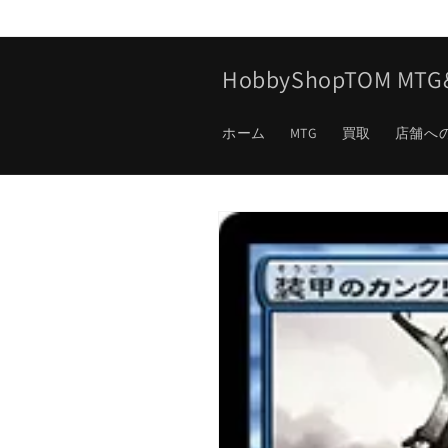
コンテ
ンツに
進む
HobbyShopTOM M
ホーム
MTG
買取
店舗へ
商品情
報にス
キップ