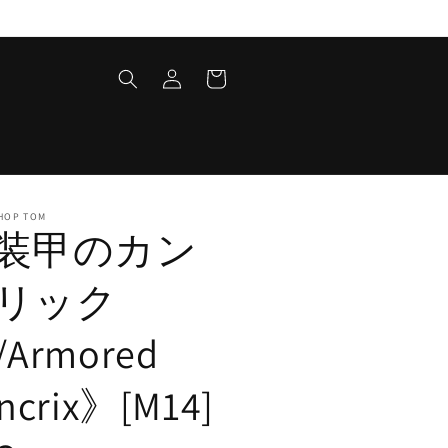
ロ
カ
グ
ー
イ
ト
ン
HOP TOM
装甲のカン
リック
Armored
ncrix》[M14]