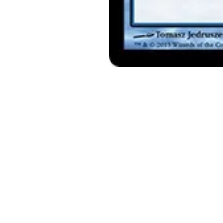
モ
ー
ダ
ル
で
メ
デ
ィ
ア
(1)
を
開
く