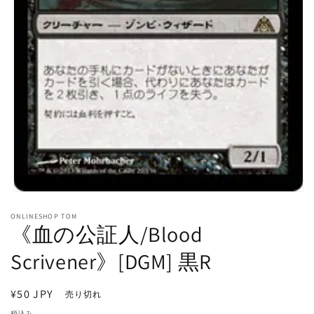
モ
ー
ONLINESHOP TOM
ダ
《血の公証人/Blood
ル
で
Scrivener》[DGM] 黒R
メ
デ
ィ
通
¥50 JPY
売り切れ
ア
常
(1)
税込み。