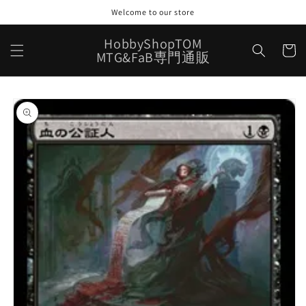
コンテ
Welcome to our store
ンツに
進む
カ
HobbyShopTOM
ー
MTG&FaB専門通販
ト
商品情
報にス
キップ