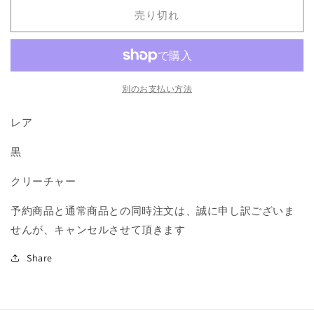
公
公
売り切れ
証
証
人/Blood
人/Blood
Scrivener》
Scrivener》
[DGM]
[DGM]
黒
黒
別のお支払い方法
R
R
の
の
レア
数
数
黒
量
量
を
を
クリーチャー
減
増
ら
や
予約商品と通常商品との同時注文は、誠に申し訳ございま
す
す
せんが、キャンセルさせて頂きます
Share