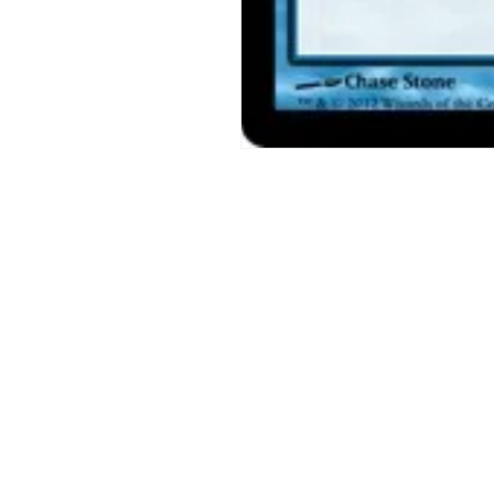
モ
ー
ダ
ル
で
メ
デ
ィ
ア
(1)
を
開
く