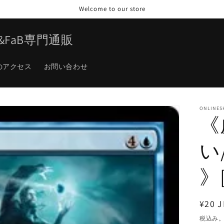
Welcome to our store
TG&FaB専門通販
のアクセス
お問い合わせ
ONLINES
《
い/
》[
通
¥20 J
常
税込み