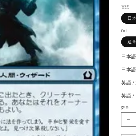
価
言語
格
日
Foil
通
日本語
日本語 
英語 /
英語 /
数量
《
無