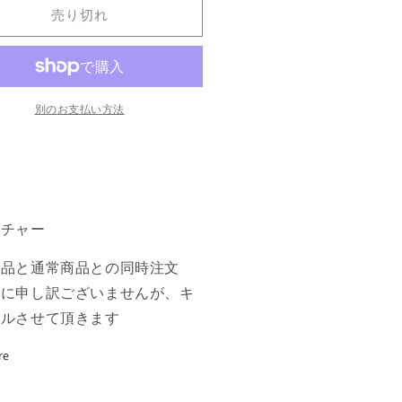
使
売り切れ
Voidwielder》
い/Voidwielder》
TR]
[RTR]
青
C
の
別のお支払い方法
数
量
ン
を
増
や
ーチャー
す
商品と通常商品との同時注文
誠に申し訳ございませんが、キ
セルさせて頂きます
re