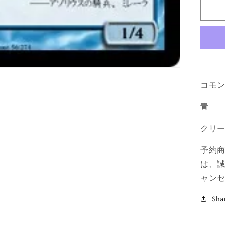
使
い/
[R
青
C
の
数
量
コモ
を
青
減
ら
クリ
す
予約
は、
ャン
Sha