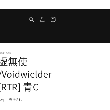
ロ
カ
グ
ー
イ
ト
ン
HOP TOM
虚無使
Voidwielder
RTR] 青C
PY
売り切れ
。