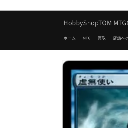
コンテ
ンツに
進む
HobbyShopTOM M
ホーム
MTG
買取
店舗へ
商品情
報にス
キップ