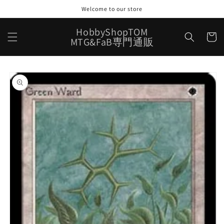
コンテ
Welcome to our store
ンツに
進む
カ
HobbyShopTOM
ー
MTG&FaB専門通販
ト
商品情
報にス
キップ