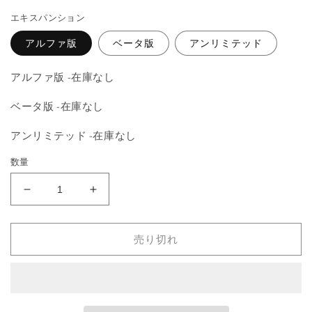
を
価
開
エキスパンション
格
く
アルファ版
ベータ版
アンリミテッド
アルファ版 -在庫なし
ベータ版 -在庫なし
アンリミテッド -在庫なし
数量
《緑
《緑
の
の
護
護
売り切れ
法
法
印/Green
印/Green
Ward》
Ward》
[LEA]
[LEA]
白
白