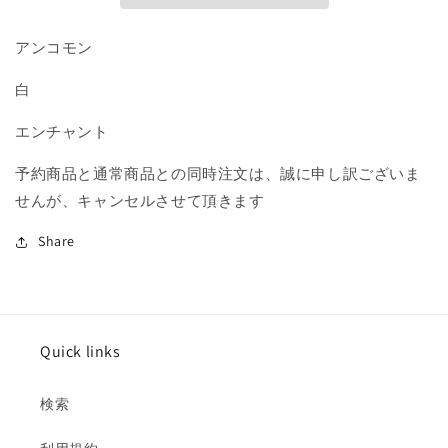
U
U
の
の
アンコモン
数
数
白
量
量
を
を
エンチャント
減
増
ら
や
予約商品と通常商品との同時注文は、誠に申し訳ございま
す
す
せんが、キャンセルさせて頂きます
Share
Quick links
検索