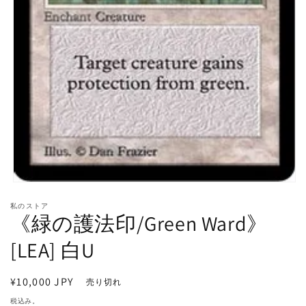
モ
ー
私のストア
ダ
《緑の護法印/Green Ward》
ル
で
[LEA] 白U
メ
デ
ィ
通
¥10,000 JPY
売り切れ
ア
常
(1)
税込み。