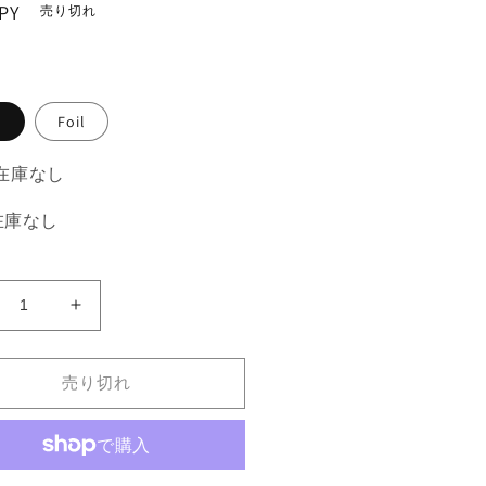
PY
売り切れ
。
常
Foil
-在庫なし
 -在庫なし
粗
《粗
暴
な
売り切れ
Brute
力/Brute
rce》
Force》
MA]
[MMA]
赤