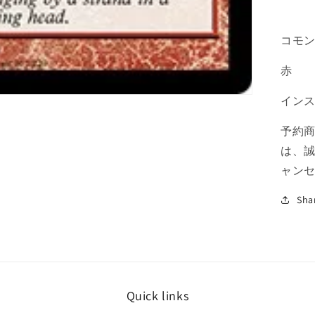
C
の
数
コモ
量
赤
を
減
イン
ら
す
予約
は、
ャン
Sha
Quick links