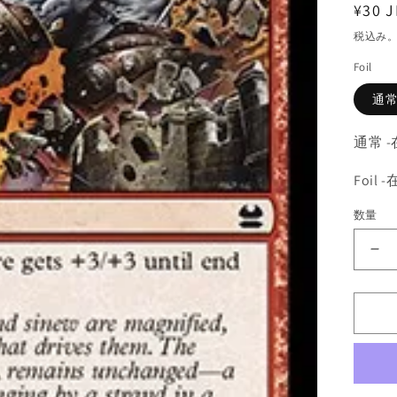
通
¥30 J
常
税込み
価
Foil
格
通
通常 
Foil
数量
《
暴
な
力/
Fo
[M
赤