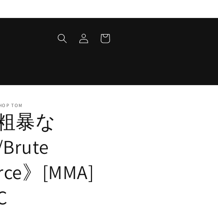
ロ
カ
グ
ー
イ
ト
ン
HOP TOM
粗暴な
Brute
rce》[MMA]
C