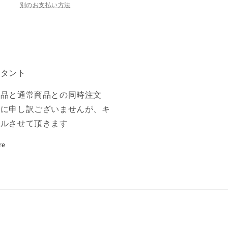
C
別のお支払い方法
の
数
ン
量
を
増
スタント
や
す
商品と通常商品との同時注文
誠に申し訳ございませんが、キ
セルさせて頂きます
re