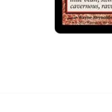
モ
ー
ダ
ル
で
メ
デ
ィ
ア
(1)
を
開
く