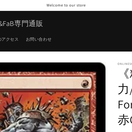
Welcome to our store
TG&FaB専門通販
のアクセス
お問い合わせ
ONLINES
《
力/
Fo
赤