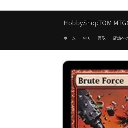
コンテ
ンツに
進む
HobbyShopTOM M
ホーム
MTG
買取
店舗へ
商品情
報にス
キップ