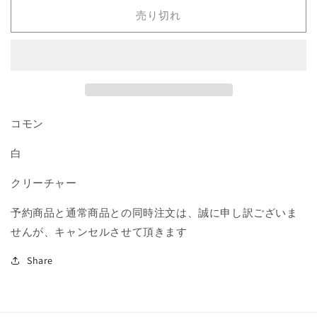
す
す
売り切れ
る
る
グ
グ
リ
リ
フ
フ
ィ
ィ
ン/Charging
ン/Charging
コモン
Griffin》
Griffin》
[M14]
[M14]
白
白
白
C
C
クリーチャー
の
の
数
数
予約商品と通常商品との同時注文は、誠に申し訳ございま
量
量
せんが、キャンセルさせて頂きます
を
を
減
増
Share
ら
や
す
す