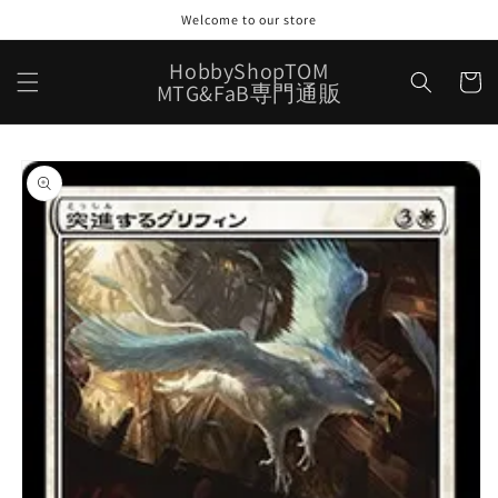
コンテ
Welcome to our store
ンツに
進む
カ
HobbyShopTOM
ー
MTG&FaB専門通販
ト
商品情
報にス
キップ