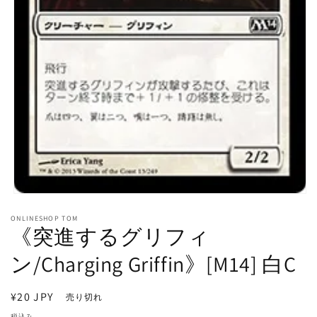
モ
ー
ONLINESHOP TOM
ダ
《突進するグリフィ
ル
で
ン/Charging Griffin》[M14] 白C
メ
デ
ィ
通
¥20 JPY
売り切れ
ア
常
(1)
税込み。