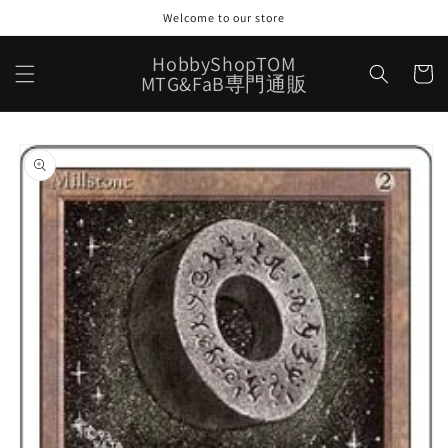
コンテ
Welcome to our store
ンツに
進む
カ
HobbyShopTOM
ー
MTG&FaB専門通販
ト
商品情
報にス
キップ