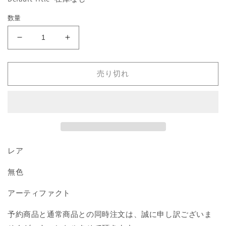
格
を
開
数量
く
《石
《石
臼/Millstone》
臼/Millstone》
[3ED]
[3ED]
売り切れ
茶
茶
R
R
の
の
数
数
量
量
を
を
減
増
レア
ら
や
無色
す
す
アーティファクト
予約商品と通常商品との同時注文は、誠に申し訳ございま