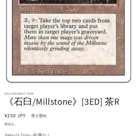
モ
ー
ONLINESHOP TOM
ダ
《石臼/Millstone》[3ED] 茶R
ル
で
メ
通
¥250 JPY
売り切れ
デ
常
ィ
税込み。
価
ア
(1)
Default Title -在庫なし