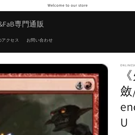
Welcome to our store
TG&FaB専門通販
のアクセス
お問い合わせ
ONLINES
《
斂/
en
U