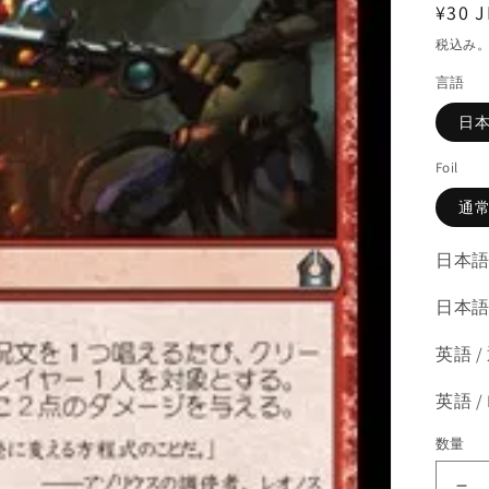
通
¥30 J
常
税込み
価
言語
格
日
Foil
通
日本語
日本語 
英語 /
英語 /
数量