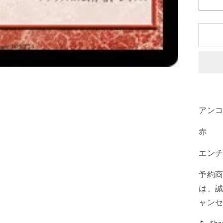
《
炎
収
斂/
[R
赤
U
の
数
量
アン
を
赤
減
ら
エン
す
予約
は、
ャン
Sha