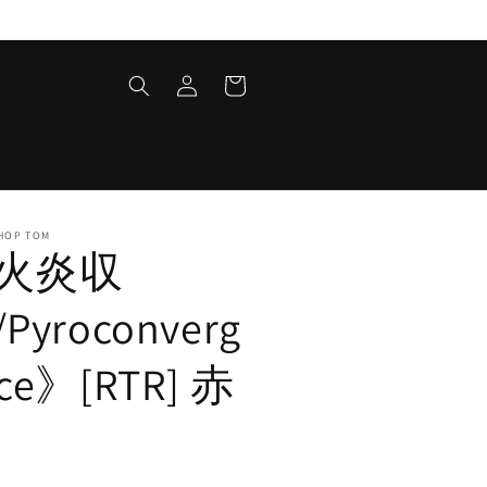
ロ
カ
グ
ー
イ
ト
ン
HOP TOM
火炎収
Pyroconverg
ce》[RTR] 赤