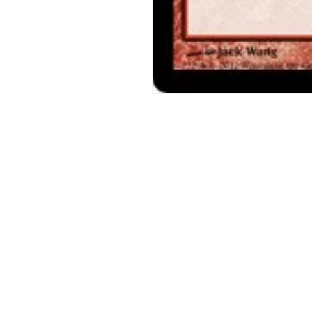
モ
ー
ダ
ル
で
メ
デ
ィ
ア
(1)
を
開
く