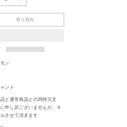
火
《火
炎
収
売り切れ
Pyroconvergence》
斂/Pyroconvergence》
TR]
[RTR]
赤
U
の
数
量
コモン
を
増
や
チャント
す
商品と通常商品との同時注文
誠に申し訳ございませんが、キ
セルさせて頂きます
re