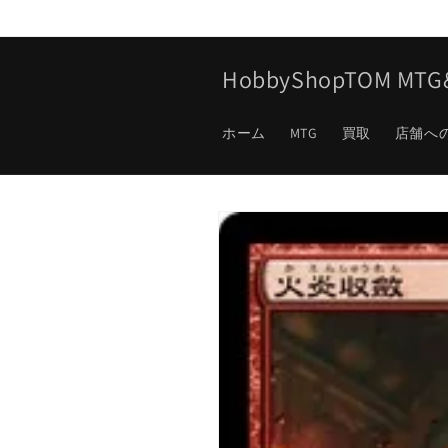
コンテ
ンツに
進む
HobbyShopTOM M
ホーム
MTG
買取
店舗へ
商品情
報にス
キップ