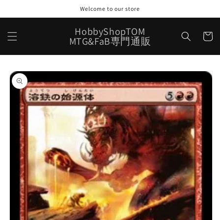
コンテ
Welcome to our store
ンツに
進む
カ
HobbyShopTOM
ー
MTG&FaB専門通販
ト
商品情
報にス
キップ