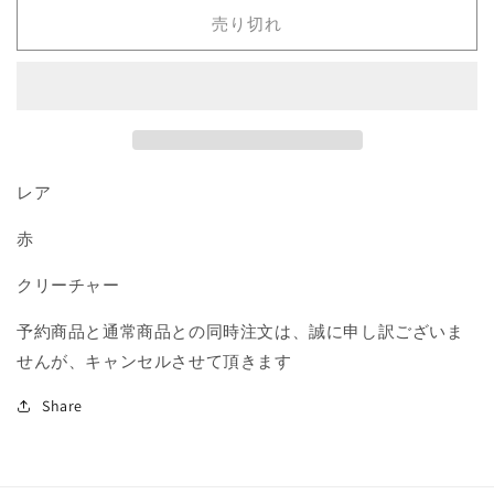
の
の
売り切れ
始
始
源
源
体/Molten
体/Molten
Primordial》
Primordial》
[GTC]
[GTC]
赤
赤
R
R
レア
の
の
赤
数
数
量
量
クリーチャー
を
を
減
増
予約商品と通常商品との同時注文は、誠に申し訳ございま
ら
や
せんが、キャンセルさせて頂きます
す
す
Share