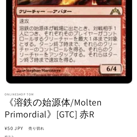
モ
ー
ONLINESHOP TOM
ダ
《溶鉄の始源体/Molten
ル
で
Primordial》[GTC] 赤R
メ
デ
ィ
通
¥50 JPY
売り切れ
ア
常
(1)
税込み。