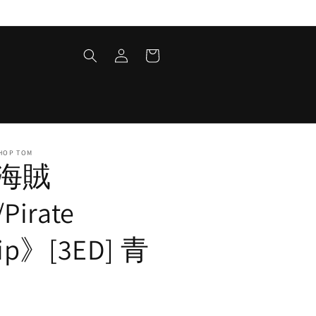
ロ
カ
グ
ー
イ
ト
ン
HOP TOM
海賊
Pirate
ip》[3ED] 青