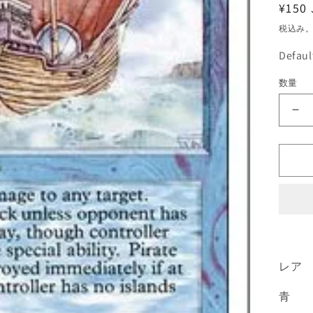
通
¥150 
常
税込み
価
Defau
格
数量
《
賊
船/P
Sh
[3E
青
R
の
数
量
レア
を
青
減