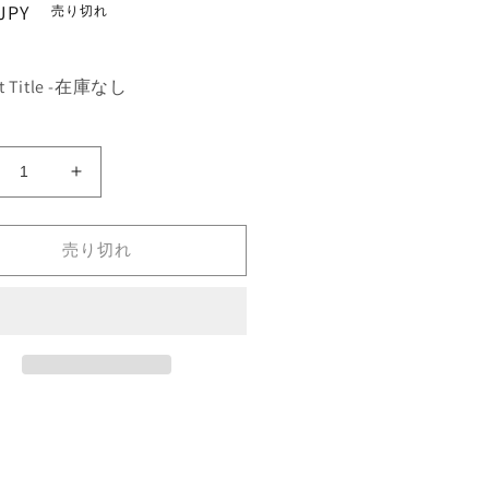
JPY
売り切れ
。
lt Title -在庫なし
海
《海
賊
irate
船/Pirate
売り切れ
ip》
Ship》
D]
[3ED]
青
R
の
数
量
を
増