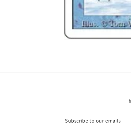
モ
ー
ダ
ル
で
メ
デ
ィ
ア
(1)
を
開
く
Subscribe to our emails