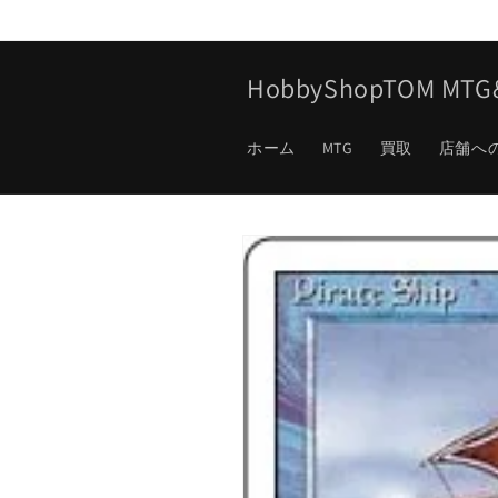
コンテ
ンツに
進む
HobbyShopTOM M
ホーム
MTG
買取
店舗へ
商品情
報にス
キップ