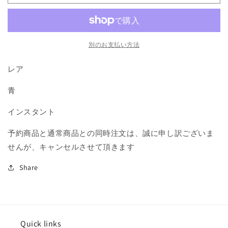
青
青
R
R
の
の
数
数
別のお支払い方法
量
量
を
を
レア
減
増
青
ら
や
す
す
インスタント
予約商品と通常商品との同時注文は、誠に申し訳ございま
せんが、キャンセルさせて頂きます
Share
Quick links