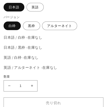
格
を
開
日本語
英語
く
バージョン
白枠
黒枠
アルターネイト
日本語 / 白枠 -在庫なし
日本語 / 黒枠 -在庫なし
英語 / 白枠 -在庫なし
英語 / アルターネイト -在庫なし
数量
《枯
《枯
渇/Mana
渇/Mana
Short》
Short》
売り切れ
[4ED]
[4ED]