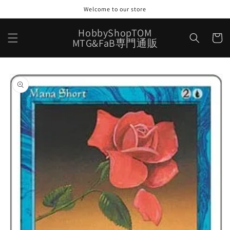
コンテ
Welcome to our store
ンツに
進む
カ
HobbyShopTOM
ー
MTG&FaB専門通販
ト
商品情
報にス
キップ