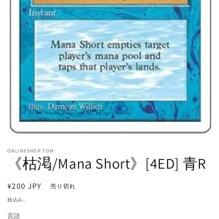
モ
ー
ONLINESHOP TOM
ダ
《枯渇/Mana Short》[4ED] 青R
ル
で
メ
通
¥200 JPY
売り切れ
デ
常
ィ
税込み。
価
ア
言語
(1)