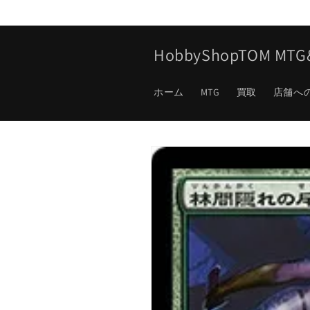
コンテ
ンツに
進む
HobbyShopTOM M
ホーム
MTG
買取
店舗へ
商品情
報にス
キップ