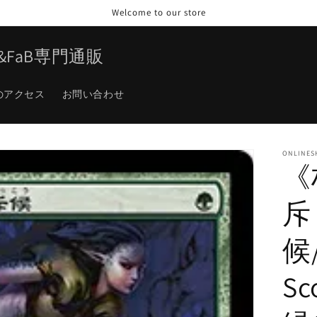
Welcome to our store
TG&FaB専門通販
のアクセス
お問い合わせ
ONLINES
《
斥
候/
Sc