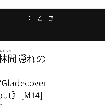
ロ
カ
グ
ー
イ
ト
ン
HOP TOM
林間隠れの
Gladecover
out》[M14]