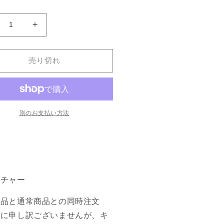
林
《林
間
隠
売り切れ
れ
の
斥
Gladecover
候/Gladecover
out》
別のお支払い方法
Scout》
4]
[M14]
ン
緑
C
の
数
ーチャー
量
を
商品と通常商品との同時注文
増
誠に申し訳ございませんが、キ
や