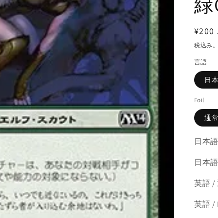
緑
通
¥200 
常
税込み
価
言語
格
日
Foil
通
日本語
日本語 
英語 /
英語 /