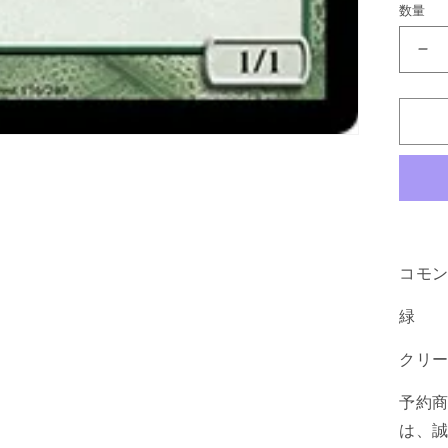
数量
《
間
隠
れ
の
斥
候/
Sc
[M1
コモ
緑
C
緑
の
数
クリ
量
を
予約
減
は、
ら