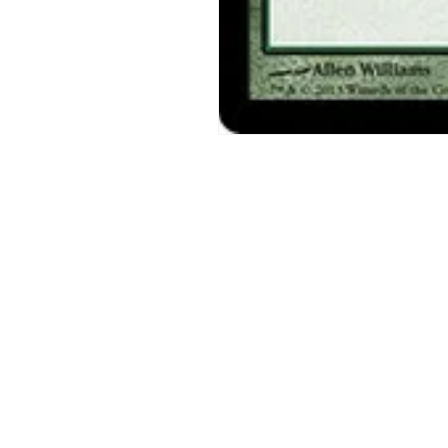
モ
ー
ダ
ル
で
メ
デ
ィ
ア
(1)
を
開
く