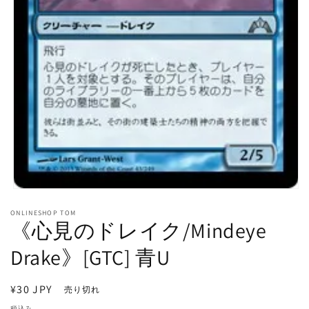
モ
ー
ONLINESHOP TOM
ダ
《心見のドレイク/Mindeye
ル
で
Drake》[GTC] 青U
メ
デ
ィ
通
¥30 JPY
売り切れ
ア
常
(1)
税込み。