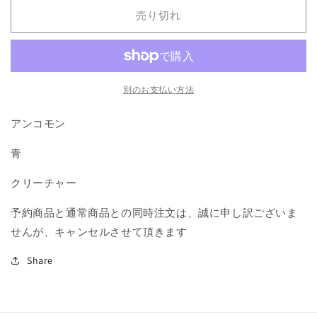
の
の
売り切れ
ド
ド
レ
レ
イ
イ
ク/Mindeye
ク/Mindeye
Drake》
Drake》
別のお支払い方法
[GTC]
[GTC]
青
青
アンコモン
U
U
青
の
の
数
数
クリーチャー
量
量
を
を
予約商品と通常商品との同時注文は、誠に申し訳ございま
減
増
せんが、キャンセルさせて頂きます
ら
や
す
す
Share