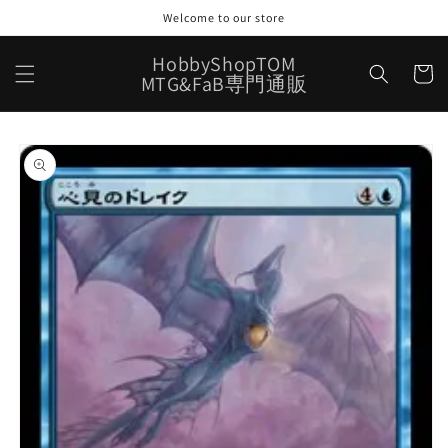
コンテ
Welcome to our store
ンツに
進む
カ
HobbyShopTOM
ー
MTG&FaB専門通販
ト
商品情
報にス
キップ