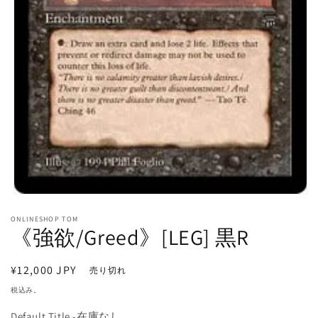
モ
ー
ONLINESHOP TOM
ダ
《強欲/Greed》[LEG] 黒R
ル
で
メ
通
¥12,000 JPY
売り切れ
デ
常
ィ
税込み。
価
ア
(1)
Default Title -在庫なし