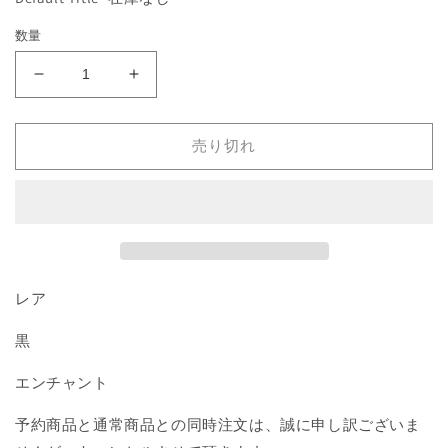
格
を
開
数量
く
《強
《強
欲/Greed》
欲/Greed》
[LEG]
[LEG]
売り切れ
黒
黒
R
R
の
の
数
数
量
量
を
を
減
増
レア
ら
や
黒
す
す
エンチャント
予約商品と通常商品との同時注文は、誠に申し訳ございま