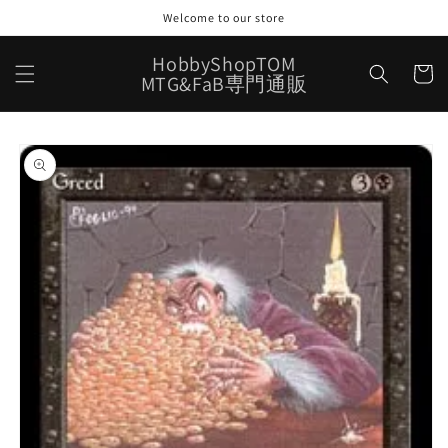
コンテ
Welcome to our store
ンツに
進む
カ
HobbyShopTOM
ー
MTG&FaB専門通販
ト
商品情
報にス
キップ