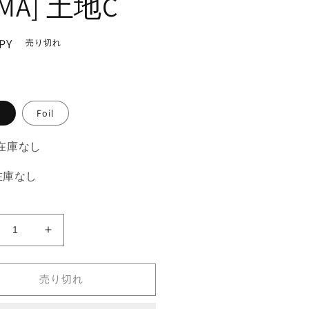
MA] 土地C
PY
売り切れ
。
常
Foil
-在庫なし
 -在庫なし
広
《広
漠
な
売り切れ
る
変