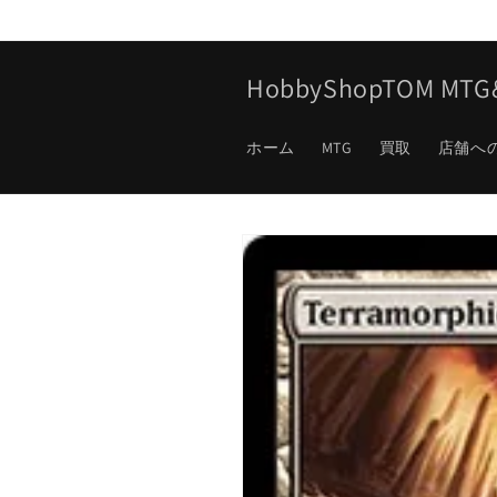
コンテ
ンツに
進む
HobbyShopTOM M
ホーム
MTG
買取
店舗へ
商品情
報にス
キップ