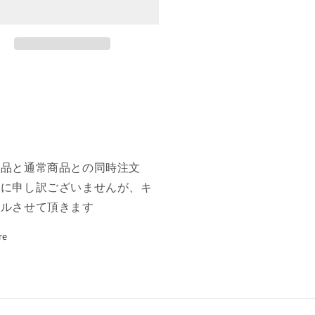
幻
Terramorphic
地/Terramorphic
panse》
Expanse》
MA]
[MMA]
ン
土
地
C
の
数
量
商品と通常商品との同時注文
を
誠に申し訳ございませんが、キ
増
セルさせて頂きます
や
す
re