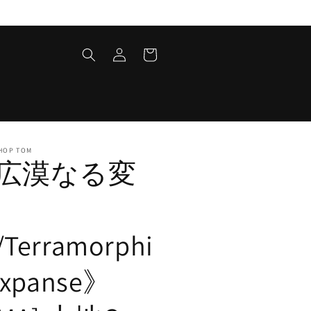
ロ
カ
グ
ー
イ
ト
ン
HOP TOM
広漠なる変
Terramorphi
Expanse》