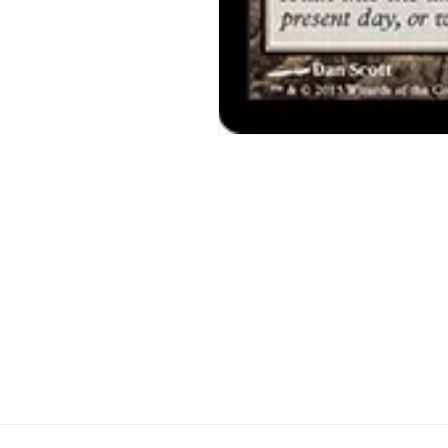
モ
ー
ダ
ル
で
メ
デ
ィ
ア
(1)
を
開
く