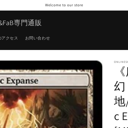
Welcome to our store
TG&FaB専門通販
のアクセス
お問い合わせ
ONLINES
《
幻
地/
c 