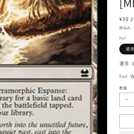
[M
通
¥30 J
常
税込み
価
Foil
格
通
通常 
Foil
数量
《
漠
な
る
変