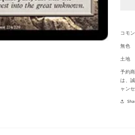
幻
地/
Ex
[M
コモ
土
地
無色
C
の
土地
数
量
予約
を
は、
減
ャン
ら
す
Sha