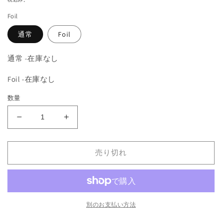
を
価
開
Foil
格
く
通常
Foil
通常 -在庫なし
Foil -在庫なし
数量
《大
《大
い
い
な
な
売り切れ
る
る
苔
苔
犬/Greater
犬/Greater
Mossdog》
Mossdog》
[MMA]
[MMA]
別のお支払い方法
緑
緑