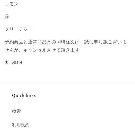
C
C
コモン
の
の
緑
数
数
量
量
クリーチャー
を
を
減
増
予約商品と通常商品との同時注文は、誠に申し訳ございま
ら
や
せんが、キャンセルさせて頂きます
す
す
Share
Quick links
検索
利用規約