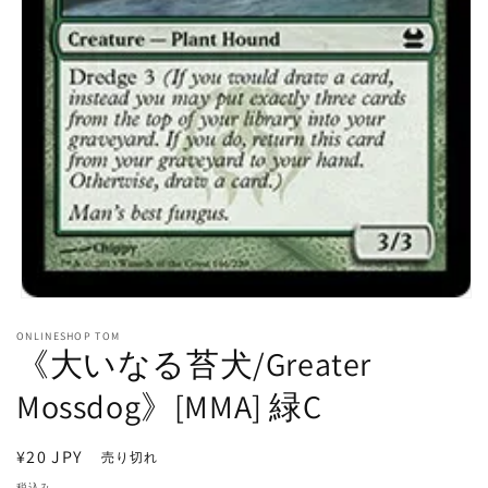
モ
ー
ONLINESHOP TOM
ダ
《大いなる苔犬/Greater
ル
で
Mossdog》[MMA] 緑C
メ
デ
ィ
通
¥20 JPY
売り切れ
ア
常
(1)
税込み。