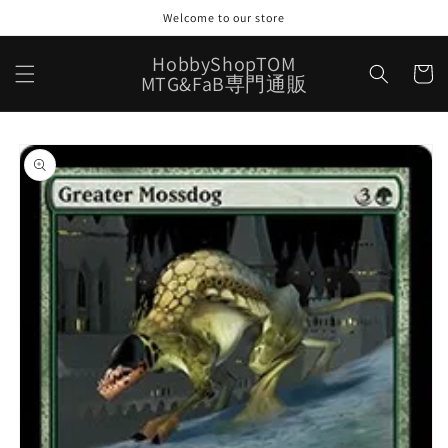
コンテ
Welcome to our store
ンツに
進む
カ
HobbyShopTOM
ー
MTG&FaB専門通販
ト
商品情
報にス
キップ