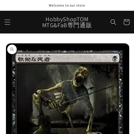
コンテ
Welcome to our store
ンツに
進む
カ
HobbyShopTOM
ー
MTG&FaB専門通販
ト
商品情
報にス
キップ