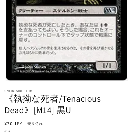
モ
ー
ONLINESHOP TOM
ダ
《執拗な死者/Tenacious
ル
で
Dead》[M14] 黒U
メ
デ
ィ
通
¥30 JPY
売り切れ
ア
常
(1)
税込み。