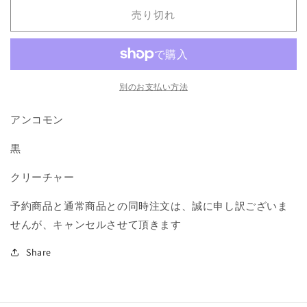
な
な
売り切れ
死
死
者/Tenacious
者/Tenacious
Dead》
Dead》
[M14]
[M14]
黒
黒
別のお支払い方法
U
U
の
の
アンコモン
数
数
黒
量
量
を
を
クリーチャー
減
増
ら
や
予約商品と通常商品との同時注文は、誠に申し訳ございま
す
す
せんが、キャンセルさせて頂きます
Share