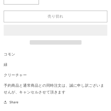
《命
《命
取
取
り
り
売り切れ
の
の
出
出
家
家
蜘
蜘
蛛/Deadly
蛛/Deadly
Recluse》
Recluse》
コモン
[M14]
[M14]
緑
緑
緑
C
C
の
の
クリーチャー
数
数
量
量
予約商品と通常商品との同時注文は、誠に申し訳ございま
を
を
せんが、キャンセルさせて頂きます
減
増
ら
や
Share
す
す