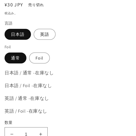
を
通
¥30 JPY
売り切れ
開
常
税込み。
く
価
言語
格
日本語
英語
Foil
通常
Foil
日本語 / 通常 -在庫なし
日本語 / Foil -在庫なし
英語 / 通常 -在庫なし
英語 / Foil -在庫なし
数量