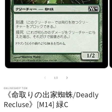
モ
ー
の
1
/
2
ダ
ル
ONLINESHOP TOM
で
《命取りの出家蜘蛛/Deadly
メ
デ
Recluse》[M14] 緑C
ィ
ア
(1)
(2