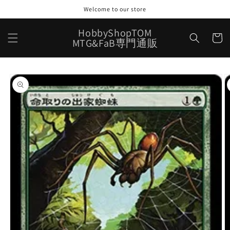
コンテ
Welcome to our store
ンツに
進む
カ
HobbyShopTOM
ー
MTG&FaB専門通販
ト
商品情
報にス
キップ