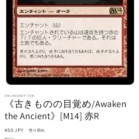
モ
ー
ONLINESHOP TOM
ダ
《古きものの目覚め/Awaken
ル
で
the Ancient》[M14] 赤R
メ
デ
ィ
通
¥50 JPY
売り切れ
ア
常
(1)
税込み。