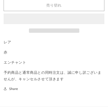
も
も
売り切れ
の
の
の
の
目
目
覚
覚
め/Awaken
め/Awaken
the
the
Ancient》
Ancient》
レア
[M14]
[M14]
赤
赤
赤
R
R
エンチャント
の
の
数
数
予約商品と通常商品との同時注文は、誠に申し訳ございま
量
量
せんが、キャンセルさせて頂きます
を
を
減
増
Share
ら
や
す
す