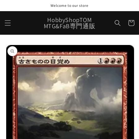
コンテ
Welcome to our store
ンツに
進む
カ
HobbyShopTOM
ー
MTG&FaB専門通販
ト
商品情
報にス
キップ