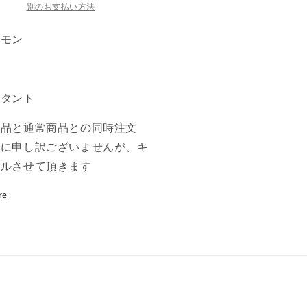
青
別のお支払い方法
U
の
コモン
数
量
を
スタント
増
や
商品と通常商品との同時注文
す
誠に申し訳ございませんが、キ
セルさせて頂きます
re