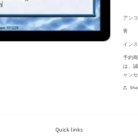
青
U
の
アン
数
青
量
を
イン
減
ら
予約
す
は、
ャン
Sha
Quick links