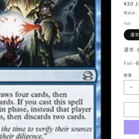
通
¥30 J
常
税込み
価
Foil
格
通
通常 
Foil
数量
《
念
な
考
慮/C
Co
[M