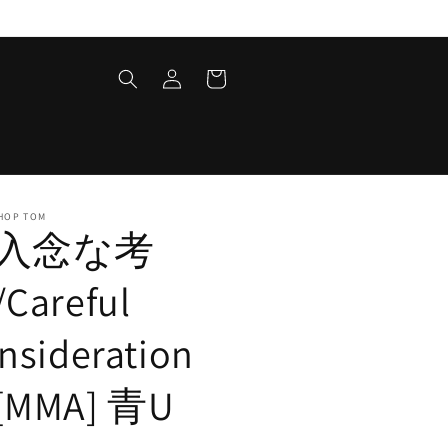
ロ
カ
グ
ー
イ
ト
ン
HOP TOM
入念な考
Careful
nsideration
[MMA] 青U