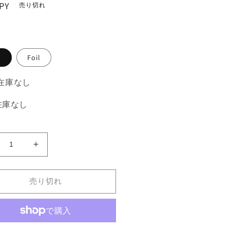
PY
売り切れ
。
常
Foil
-在庫なし
 -在庫なし
入
《入
念
な
売り切れ
考
areful
慮/Careful
nsideration》
Consideration》
MA]
[MMA]