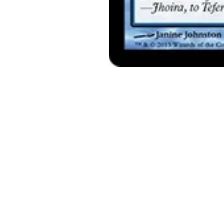
モ
ー
ダ
ル
で
メ
デ
ィ
ア
(1)
を
開
く