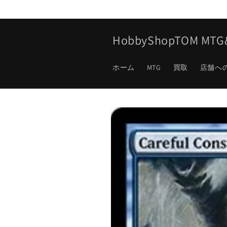
コンテ
ンツに
進む
HobbyShopTOM M
ホーム
MTG
買取
店舗へ
商品情
報にス
キップ