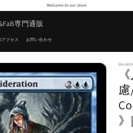
Welcome to our store
TG&FaB専門通販
のアクセス
お問い合わせ
ONLINES
《
慮/
Co
》