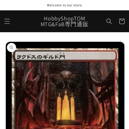
コンテ
Welcome to our store
ンツに
進む
カ
HobbyShopTOM
ー
MTG&FaB専門通販
ト
商品情
報にス
キップ