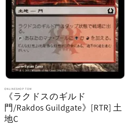
モ
ー
ONLINESHOP TOM
ダ
《ラクドスのギルド
ル
で
門/Rakdos Guildgate》[RTR] 土
メ
デ
地C
ィ
ア
(1)