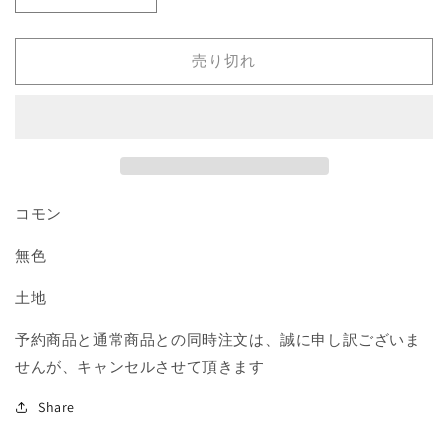
ク
ク
ド
ド
売り切れ
ス
ス
の
の
ギ
ギ
ル
ル
ド
ド
門/Rakdos
門/Rakdos
コモン
Guildgate》
Guildgate》
[RTR]
[RTR]
無色
土
土
地
地
土地
C
C
の
の
予約商品と通常商品との同時注文は、誠に申し訳ございま
数
数
せんが、キャンセルさせて頂きます
量
量
を
を
Share
減
増