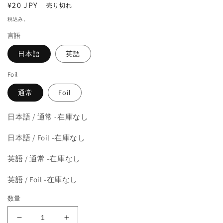
通
¥20 JPY
を
売り切れ
開
常
税込み。
く
価
言語
格
日本語
英語
Foil
通常
Foil
日本語 / 通常 -在庫なし
日本語 / Foil -在庫なし
英語 / 通常 -在庫なし
英語 / Foil -在庫なし
数量
《ラ
《ラ