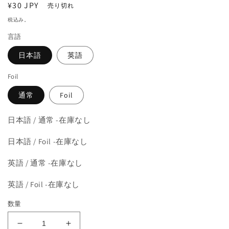
通
¥30 JPY
を
売り切れ
開
常
税込み。
く
価
言語
格
日本語
英語
Foil
通常
Foil
日本語 / 通常 -在庫なし
日本語 / Foil -在庫なし
英語 / 通常 -在庫なし
英語 / Foil -在庫なし
数量
《ミ
《ミ