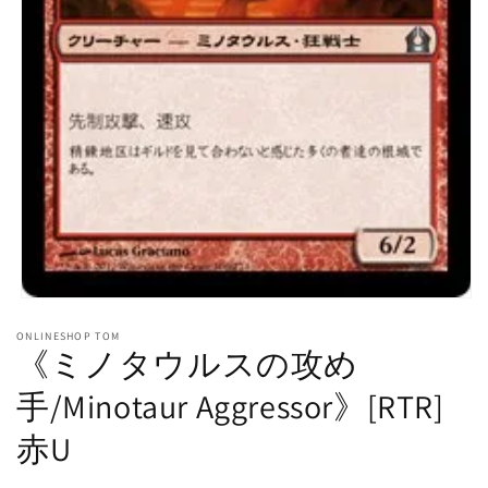
モ
ー
ONLINESHOP TOM
ダ
《ミノタウルスの攻め
ル
で
手/Minotaur Aggressor》[RTR]
メ
デ
赤U
ィ
ア
(1)