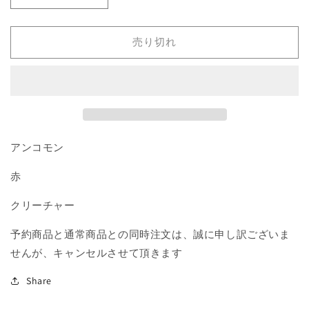
ノ
ノ
タ
タ
売り切れ
ウ
ウ
ル
ル
ス
ス
の
の
攻
攻
め
め
アンコモン
手/Minotaur
手/Minotaur
Aggressor》
Aggressor》
赤
[RTR]
[RTR]
赤
赤
クリーチャー
U
U
の
の
予約商品と通常商品との同時注文は、誠に申し訳ございま
数
数
せんが、キャンセルさせて頂きます
量
量
を
を
Share
減
増