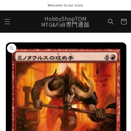
コンテ
Welcome to our store
ンツに
進む
カ
HobbyShopTOM
ー
MTG&FaB専門通販
ト
商品情
報にス
キップ