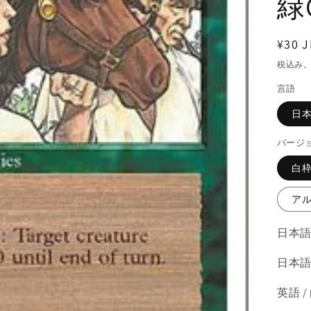
緑
通
¥30 J
常
税込み
価
言語
格
日
バージ
白
ア
日本語
日本語
英語 /