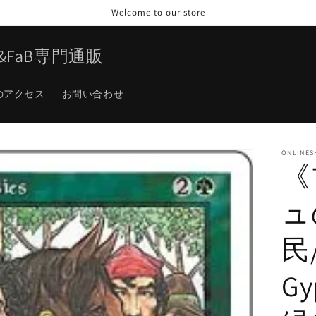
Welcome to our store
TG&FaB専門通販
のアクセス
お問い合わせ
ONLINES
《
ュ
民/
Gy