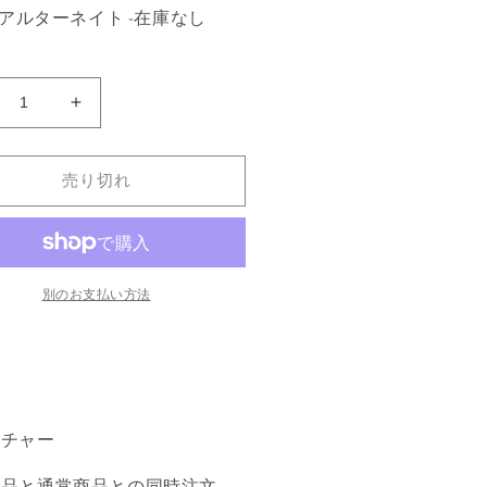
/ アルターネイト -在庫なし
プ
《プ
ラ
デ
売り切れ
ッ
シ
ュ
の
別のお支払い方法
漂
泊
ン
Pradesh
民/Pradesh
psies》
Gypsies》
D]
[4ED]
緑
ーチャー
C
の
商品と通常商品との同時注文