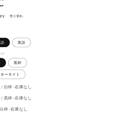
C
PY
売り切れ
。
本語
英語
ョン
枠
黒枠
ルターネイト
 / 白枠 -在庫なし
 / 黒枠 -在庫なし
 白枠 -在庫なし