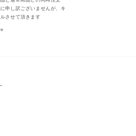
数
誠に申し訳ございませんが、キ
量
セルさせて頂きます
を
増
re
や
す
ー