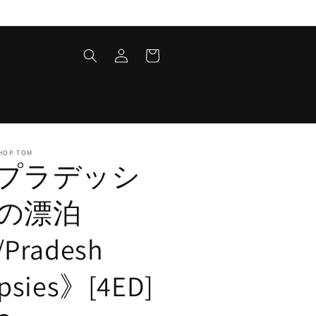
ロ
カ
グ
ー
イ
ト
ン
HOP TOM
プラデッシ
の漂泊
Pradesh
psies》[4ED]