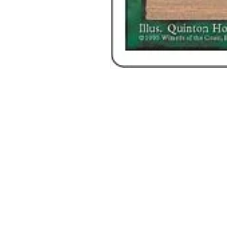
モ
ー
ダ
ル
で
メ
デ
ィ
ア
(1)
を
開
く