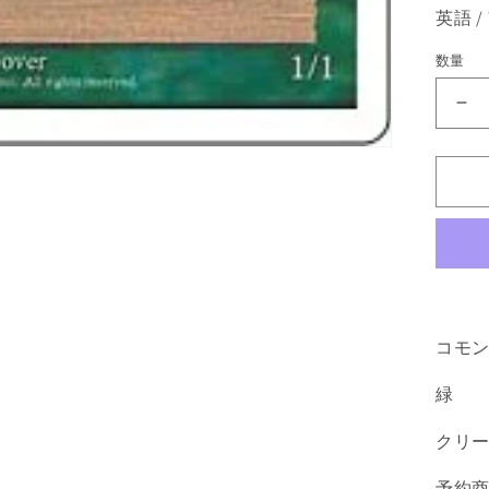
英語 
数量
《
ラ
デ
ッ
シ
ュ
の
漂
泊
コモ
民/
Gy
緑
[4E
緑
クリ
C
の
予約