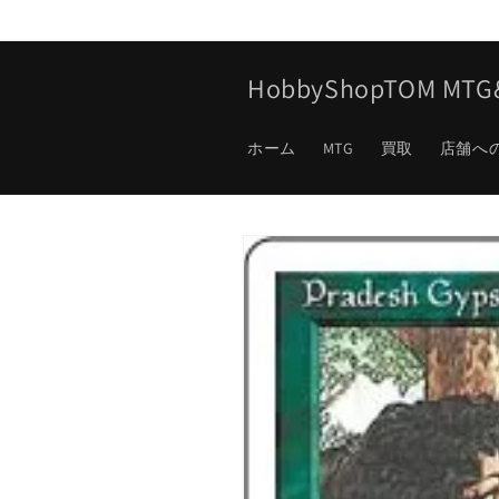
コンテ
ンツに
進む
HobbyShopTOM M
ホーム
MTG
買取
店舗へ
商品情
報にス
キップ