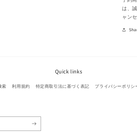
数
は、
量
ャン
を
減
Sha
ら
す
Quick links
検索
利用規約
特定商取引法に基づく表記
プライバシーポリシ