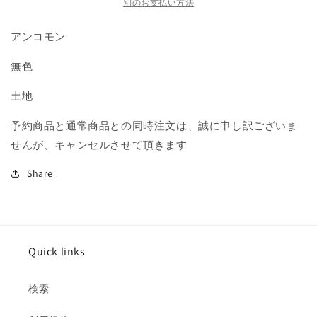
収
収
別のお支払い方法
場/Dakmor
場/Dakmor
アンコモン
Salvage》
Salvage》
[MMA]
[MMA]
無色
土
土
地
地
土地
U
U
の
の
予約商品と通常商品との同時注文は、誠に申し訳ございま
数
数
せんが、キャンセルさせて頂きます
量
量
を
を
Share
減
増
ら
や
す
す
Quick links
検索