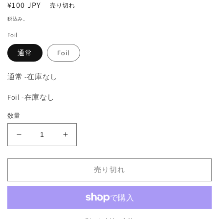
通
¥100 JPY
を
売り切れ
開
常
税込み。
く
価
Foil
格
通常
Foil
通常 -在庫なし
Foil -在庫なし
数量
《ダ
《ダ
ク
ク
ム
ム
売り切れ
ー
ー
ア
ア
の
の
回
回