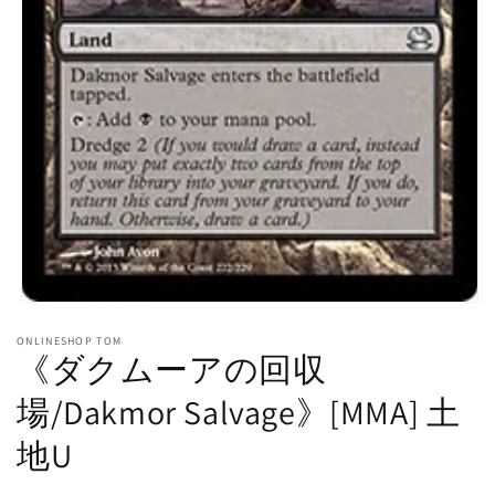
モ
ー
ONLINESHOP TOM
ダ
《ダクムーアの回収
ル
で
場/Dakmor Salvage》[MMA] 土
メ
デ
地U
ィ
ア
(1)