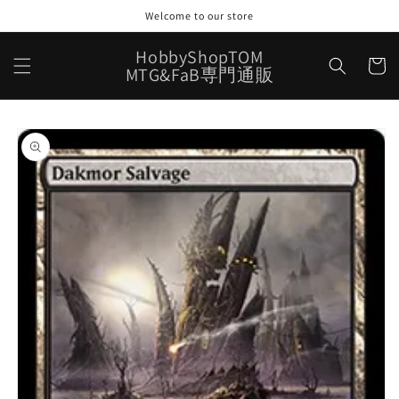
コンテ
Welcome to our store
ンツに
進む
カ
HobbyShopTOM
ー
MTG&FaB専門通販
ト
商品情
報にス
キップ