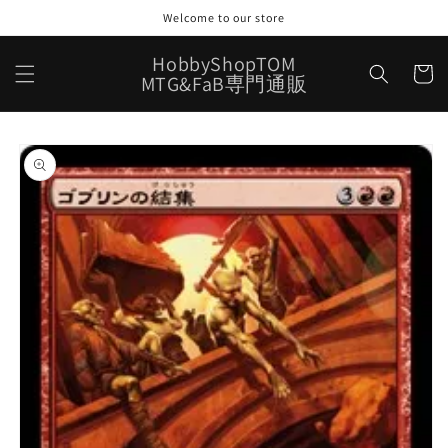
コンテ
Welcome to our store
ンツに
進む
カ
HobbyShopTOM
ー
MTG&FaB専門通販
ト
商品情
報にス
キップ