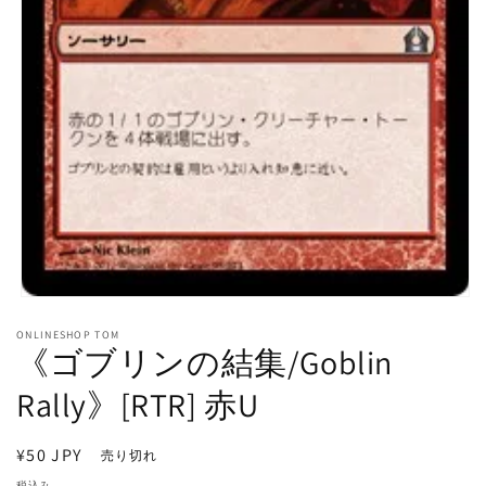
モ
ー
ONLINESHOP TOM
ダ
《ゴブリンの結集/Goblin
ル
で
Rally》[RTR] 赤U
メ
デ
ィ
通
¥50 JPY
売り切れ
ア
常
(1)
税込み。