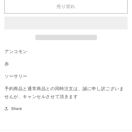
リ
リ
売り切れ
ン
ン
の
の
結
結
集/Goblin
集/Goblin
Rally》
Rally》
[RTR]
[RTR]
赤
赤
アンコモン
U
U
赤
の
の
数
数
ソーサリー
量
量
を
を
予約商品と通常商品との同時注文は、誠に申し訳ございま
減
増
せんが、キャンセルさせて頂きます
ら
や
す
す
Share