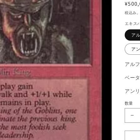
通
¥500,
常
税込み
価
エキス
格
ア
ア
アルフ
ベータ
アンリ
数量
《
ブ
リ