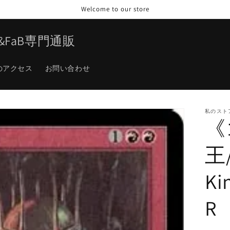
Welcome to our store
TG&FaB専門通販
のアクセス
お問い合わせ
私のスト
《
王/
Ki
R