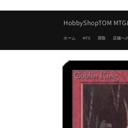
コンテ
ンツに
進む
HobbyShopTOM M
ホーム
MTG
買取
店舗へ
商品情
報にス
キップ