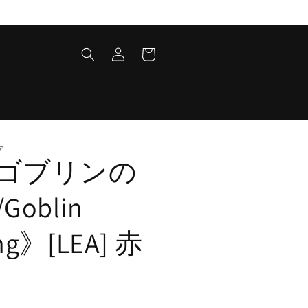
ロ
カ
グ
ー
イ
ト
ン
ア
ゴブリンの
Goblin
ng》[LEA] 赤