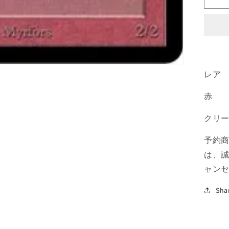
ン
の
王/
Ki
[LE
赤
R
レア
の
赤
数
量
クリ
を
減
予約
ら
は、
す
ャン
Sha