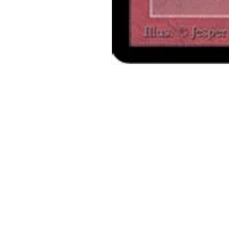
モ
ー
ダ
ル
で
メ
デ
ィ
ア
(1)
を
開
く