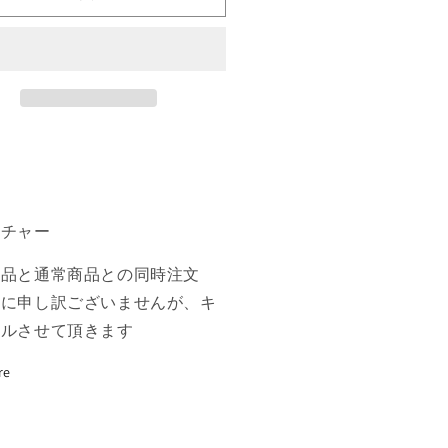
ン
の
Goblin
王/Goblin
ng》
King》
A]
[LEA]
赤
R
の
数
量
ーチャー
を
増
商品と通常商品との同時注文
や
誠に申し訳ございませんが、キ
す
セルさせて頂きます
re