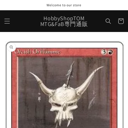
コンテ
Welcome to our store
ンツに
進む
カ
HobbyShopTOM
ー
MTG&FaB専門通販
ト
商品情
報にス
キップ