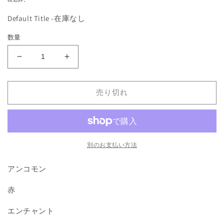
を
価
開
Default Title -在庫なし
格
く
数量
《オ
《オ
ー
ー
ク
ク
売り切れ
の
の
軍
軍
旗/Orcish
旗/Orcish
Oriflamme》
Oriflamme》
[3ED]
[3ED]
別のお支払い方法
赤
赤
U
U
アンコモン
の
の
赤
数
数
量
量
エンチャント
を
を