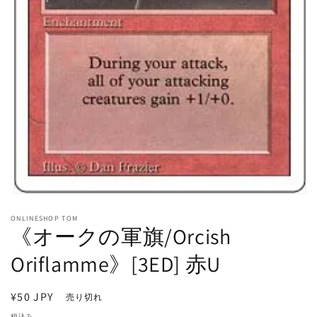
モ
ー
ONLINESHOP TOM
ダ
《オークの軍旗/Orcish
ル
で
Oriflamme》[3ED] 赤U
メ
デ
ィ
通
¥50 JPY
売り切れ
ア
常
(1)
税込み。