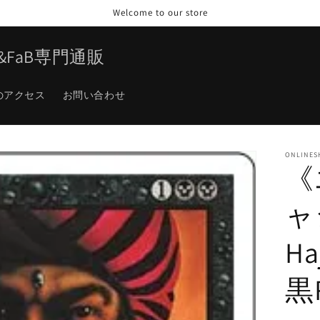
Welcome to our store
TG&FaB専門通販
のアクセス
お問い合わせ
ONLINES
《
ャジ
Ha
黒