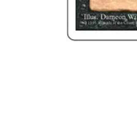
モ
ー
ダ
ル
で
メ
デ
ィ
ア
(1)
を
開
く