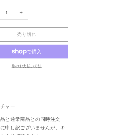
エ
《エ
・
ル・
ハ
売り切れ
ジ
ャ
l-
ジ/El-
jaj》
Hajjaj》
D]
[4ED]
別のお支払い方法
黒
R
の
数
量
ーチャー
を
増
商品と通常商品との同時注文
や
誠に申し訳ございませんが、キ
す