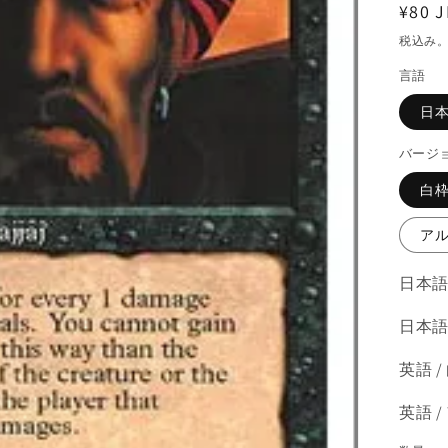
通
¥80 J
常
税込み
価
言語
格
日
バージ
白
ア
日本語
日本語
英語 /
英語 