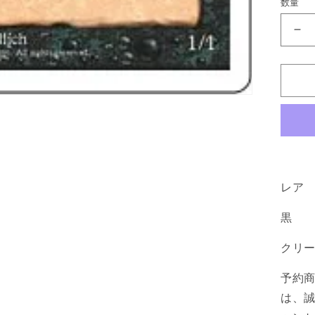
数量
《
ル
ハ
ジ
ャ
ジ/E
Haj
[4E
黒
R
レア
の
黒
数
量
クリ
を
減
予約
ら
は、
す