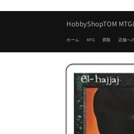
コンテ
ンツに
進む
HobbyShopTOM M
ホーム
MTG
買取
店舗へ
商品情
報にス
キップ