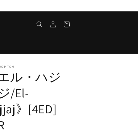
ロ
カ
グ
ー
イ
ト
ン
HOP TOM
エル・ハジ
/El-
jjaj》[4ED]
R