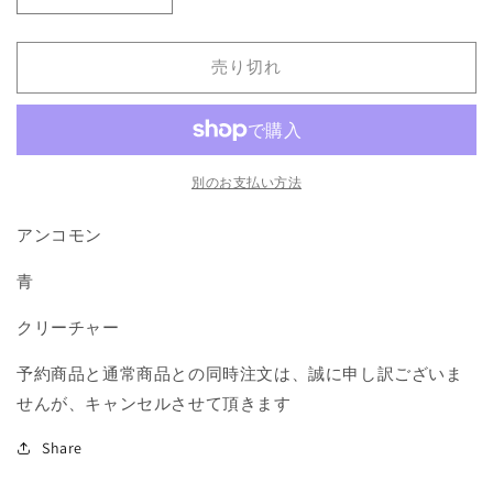
ー
ー
ヴ
ヴ
売り切れ
ォ
ォ
島
島
の
の
管
管
理
理
別のお支払い方法
人/Warden
人/Warden
アンコモン
of
of
Evos
Evos
青
Isle》
Isle》
[M14]
[M14]
クリーチャー
青
青
U
U
予約商品と通常商品との同時注文は、誠に申し訳ございま
の
の
せんが、キャンセルさせて頂きます
数
数
量
量
Share
を
を
減
増