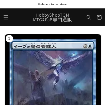
コンテ
Welcome to our store
ンツに
進む
カ
HobbyShopTOM
ー
MTG&FaB専門通販
ト
商品情
報にス
キップ