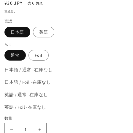
通
¥30 JPY
を
売り切れ
開
常
税込み。
く
価
言語
格
日本語
英語
Foil
通常
Foil
日本語 / 通常 -在庫なし
日本語 / Foil -在庫なし
英語 / 通常 -在庫なし
英語 / Foil -在庫なし
数量
《イ
《イ