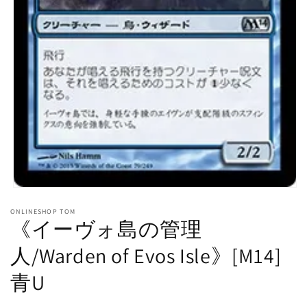
モ
ー
ONLINESHOP TOM
ダ
《イーヴォ島の管理
ル
で
人/Warden of Evos Isle》[M14]
メ
デ
青U
ィ
ア
(1)