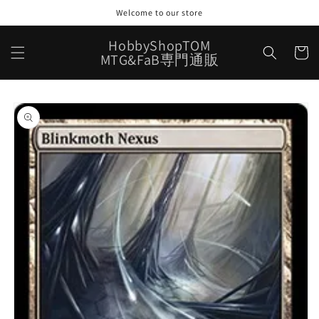
コンテ
Welcome to our store
ンツに
進む
カ
HobbyShopTOM
ー
MTG&FaB専門通販
ト
商品情
報にス
キップ