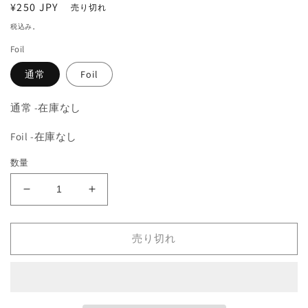
通
¥250 JPY
を
売り切れ
開
常
税込み。
く
価
Foil
格
通常
Foil
通常 -在庫なし
Foil -在庫なし
数量
《ち
《ち
ら
ら
つ
つ
売り切れ
き
き
蛾
蛾
の
の
生
生