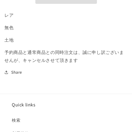
息
息
地/Blinkmoth
地/Blinkmoth
レア
Nexus》
Nexus》
[MMA]
[MMA]
無色
土
土
地
地
土地
R
R
の
の
予約商品と通常商品との同時注文は、誠に申し訳ございま
数
数
せんが、キャンセルさせて頂きます
量
量
を
を
Share
減
増
ら
や
す
す
Quick links
検索