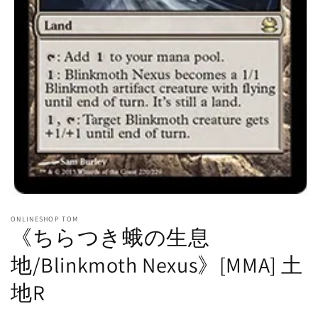
モ
ー
ONLINESHOP TOM
ダ
《ちらつき蛾の生息
ル
で
地/Blinkmoth Nexus》[MMA] 土
メ
デ
地R
ィ
ア
(1)